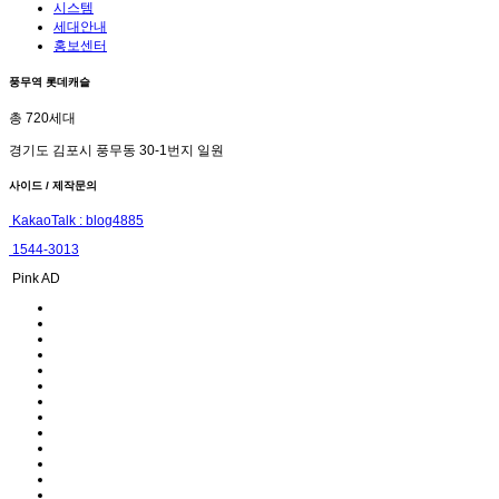
시스템
세대안내
홍보센터
풍무역 롯데캐슬
총 720세대
경기도 김포시 풍무동 30-1번지 일원
사이드 / 제작문의
KakaoTalk : blog4885
1544-3013
Pink AD