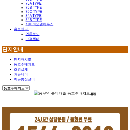
75A TYPE
75B TYPE
75C TYPE
84A TYPE
84B TYPE
사이버모델하우스
홍보센터
언론보도
고객센터
단지안내
단지배치도
동호수배치도
조경설계
커뮤니티
이동통신설비