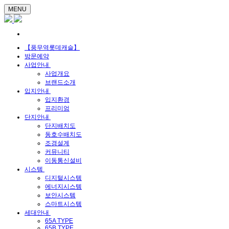
MENU
【풍무역롯데캐슬】
방문예약
사업안내
사업개요
브랜드소개
입지안내
입지환경
프리미엄
단지안내
단지배치도
동호수배치도
조경설계
커뮤니티
이동통신설비
시스템
디지털시스템
에너지시스템
보안시스템
스마트시스템
세대안내
65A TYPE
65B TYPE