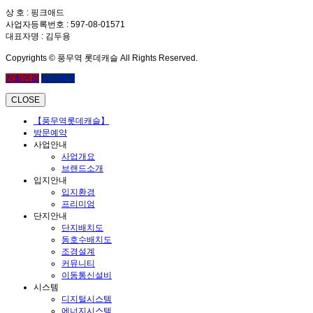
상 호 : 핑크애드
사업자등록번호 : 597-08-01571
대표자명 : 김두용
Copyrights © 풍무역 롯데캐슬 All Rights Reserved.
전화연결
방문예약
CLOSE
【풍무역롯데캐슬】
방문예약
사업안내
사업개요
브랜드소개
입지안내
입지환경
프리미엄
단지안내
단지배치도
동호수배치도
조경설계
커뮤니티
이동통신설비
시스템
디지털시스템
에너지시스템